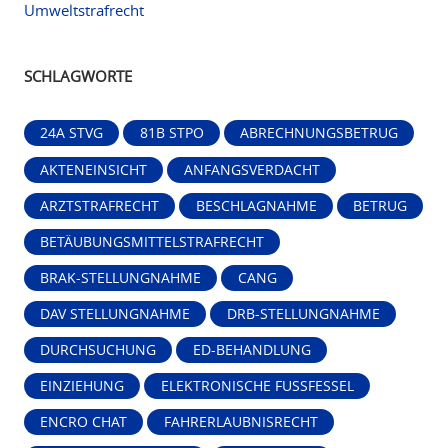
Umweltstrafrecht
SCHLAGWORTE
24A STVG
81B STPO
ABRECHNUNGSBETRUG
AKTENEINSICHT
ANFANGSVERDACHT
ARZTSTRAFRECHT
BESCHLAGNAHME
BETRUG
BETÄUBUNGSMITTELSTRAFRECHT
BRAK-STELLUNGNAHME
CANG
DAV STELLUNGNAHME
DRB-STELLUNGNAHME
DURCHSUCHUNG
ED-BEHANDLUNG
EINZIEHUNG
ELEKTRONISCHE FUSSFESSEL
ENCRO CHAT
FAHRERLAUBNISRECHT