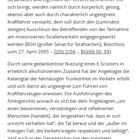
sich bringt, werden nämlich durch körperlich, geistig,
ebenso aber auch durch charakterlich ungeeignete
Kraftfahrer verstärkt; dem soll durch den (zumindest
zeitigen) Ausschluss des Betreffenden von der Teilnahme
am motorisierten Straßenverkehr entgegengewirkt
werden (BGH [großer Senat für Strafsachen], Beschluss
vom 27. April 2005 –
GSSt 2/04
-,
BGHSt 50, 93
).
Durch seine gedankenlose Nutzung eines E-Scooters in
erheblich alkoholisiertem Zustand hat der Angeklagte die
Katalogtat der fahrlässigen Trunkenheit im Verkehr erfüllt
und sich damit als ungeeignet zum Führen von
Kraftfahrzeugen erwiesen. Die Ausführungen des
Amtsgerichts wonach es sich bei dem Angeklagten „um
einen besonnenen, verständigen und reflektierten
Menschen [handelt], der eingesehen hat, dass er sich
unrecht verhalten hat“, die Tat bereut und der „außer im
hiesigen Fall, die Verkehrsregeln respektiert und befolgt“,
sind auch in der Gesamtschau mit den sonstigen