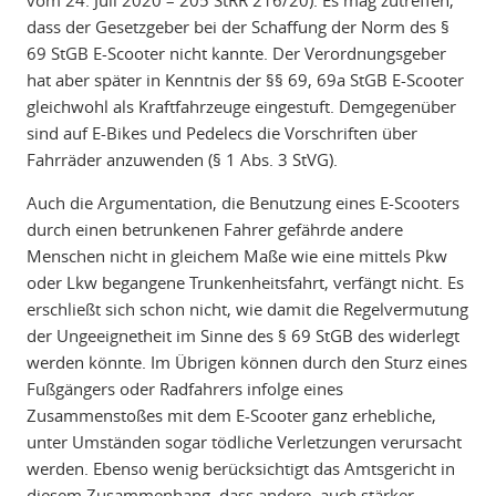
vom 24. Juli 2020 – 205 StRR 216/20). Es mag zutreffen,
dass der Gesetzgeber bei der Schaffung der Norm des §
69 StGB E-Scooter nicht kannte. Der Verordnungsgeber
hat aber später in Kenntnis der §§ 69, 69a StGB E-Scooter
gleichwohl als Kraftfahrzeuge eingestuft. Demgegenüber
sind auf E-Bikes und Pedelecs die Vorschriften über
Fahrräder anzuwenden (§ 1 Abs. 3 StVG).
Auch die Argumentation, die Benutzung eines E-Scooters
durch einen betrunkenen Fahrer gefährde andere
Menschen nicht in gleichem Maße wie eine mittels Pkw
oder Lkw begangene Trunkenheitsfahrt, verfängt nicht. Es
erschließt sich schon nicht, wie damit die Regelvermutung
der Ungeeignetheit im Sinne des § 69 StGB des widerlegt
werden könnte. Im Übrigen können durch den Sturz eines
Fußgängers oder Radfahrers infolge eines
Zusammenstoßes mit dem E-Scooter ganz erhebliche,
unter Umständen sogar tödliche Verletzungen verursacht
werden. Ebenso wenig berücksichtigt das Amtsgericht in
diesem Zusammenhang, dass andere, auch stärker