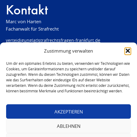
Kontakt
Marc von Harten
Fachanwalt für Strafrecht
verteidigung(at)strafrechtsfragen-frankfurt.de
Zustimmung verwalten
www.strafrechtsfragen-frankfurt.de
Louisenstraße 84
Um dir ein optimales Erlebnis zu bieten, verwenden wir Technologien wie
Cookies, um Geräteinformationen zu speichern und/oder darauf
61348 Bad Homburg
zuzugreifen. Wenn du diesen Technologien zustimmst, können wir Daten
Telefon:
06172 - 66 28 00
wie das Surfverhalten oder eindeutige IDs auf dieser Website
Telefax: 06172 - 66 28 01
verarbeiten. Wenn du deine Zustimmung nicht erteilst oder zurückziehst,
können bestimmte Merkmale und Funktionen beeinträchtigt werden.
In Notfällen
0171 - 691 67 67
AKZEPTIEREN
© 2026 Marc von Harten
ABLEHNEN