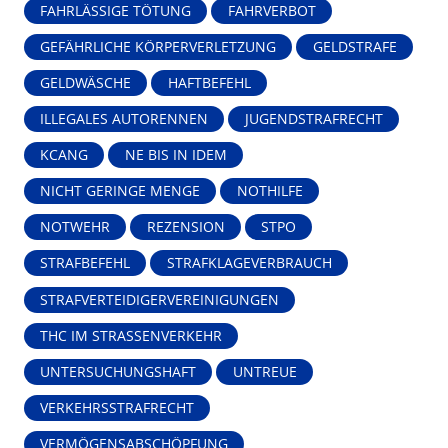
FAHRLÄSSIGE TÖTUNG
FAHRVERBOT
GEFÄHRLICHE KÖRPERVERLETZUNG
GELDSTRAFE
GELDWÄSCHE
HAFTBEFEHL
ILLEGALES AUTORENNEN
JUGENDSTRAFRECHT
KCANG
NE BIS IN IDEM
NICHT GERINGE MENGE
NOTHILFE
NOTWEHR
REZENSION
STPO
STRAFBEFEHL
STRAFKLAGEVERBRAUCH
STRAFVERTEIDIGERVEREINIGUNGEN
THC IM STRASSENVERKEHR
UNTERSUCHUNGSHAFT
UNTREUE
VERKEHRSSTRAFRECHT
VERMÖGENSABSCHÖPFUNG