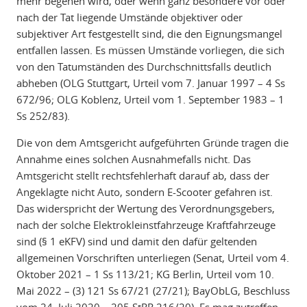
mehr begehen wird, oder wenn ganz besondere vor oder
nach der Tat liegende Umstände objektiver oder
subjektiver Art festgestellt sind, die den Eignungsmangel
entfallen lassen. Es müssen Umstände vorliegen, die sich
von den Tatumständen des Durchschnittsfalls deutlich
abheben (OLG Stuttgart, Urteil vom 7. Januar 1997 – 4 Ss
672/96; OLG Koblenz, Urteil vom 1. September 1983 – 1
Ss 252/83).
Die von dem Amtsgericht aufgeführten Gründe tragen die
Annahme eines solchen Ausnahmefalls nicht. Das
Amtsgericht stellt rechtsfehlerhaft darauf ab, dass der
Angeklagte nicht Auto, sondern E-Scooter gefahren ist.
Das widerspricht der Wertung des Verordnungsgebers,
nach der solche Elektrokleinstfahrzeuge Kraftfahrzeuge
sind (§ 1 eKFV) sind und damit den dafür geltenden
allgemeinen Vorschriften unterliegen (Senat, Urteil vom 4.
Oktober 2021 – 1 Ss 113/21; KG Berlin, Urteil vom 10.
Mai 2022 – (3) 121 Ss 67/21 (27/21); BayObLG, Beschluss