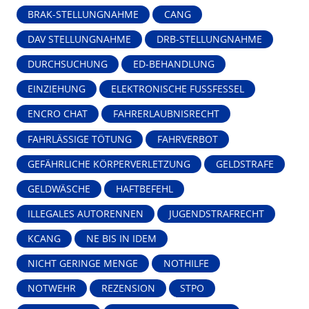
BRAK-STELLUNGNAHME
CANG
DAV STELLUNGNAHME
DRB-STELLUNGNAHME
DURCHSUCHUNG
ED-BEHANDLUNG
EINZIEHUNG
ELEKTRONISCHE FUSSFESSEL
ENCRO CHAT
FAHRERLAUBNISRECHT
FAHRLÄSSIGE TÖTUNG
FAHRVERBOT
GEFÄHRLICHE KÖRPERVERLETZUNG
GELDSTRAFE
GELDWÄSCHE
HAFTBEFEHL
ILLEGALES AUTORENNEN
JUGENDSTRAFRECHT
KCANG
NE BIS IN IDEM
NICHT GERINGE MENGE
NOTHILFE
NOTWEHR
REZENSION
STPO