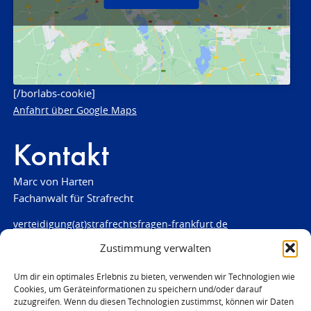
[/borlabs-cookie]
Anfahrt über Google Maps
Kontakt
Marc von Harten
Fachanwalt für Strafrecht
verteidigung(at)strafrechtsfragen-frankfurt.de
Zustimmung verwalten
www.strafrechtsfragen-frankfurt.de
Louisenstraße 84
Um dir ein optimales Erlebnis zu bieten, verwenden wir Technologien wie
Cookies, um Geräteinformationen zu speichern und/oder darauf
61348 Bad Homburg
zuzugreifen. Wenn du diesen Technologien zustimmst, können wir Daten
Telefon:
06172 - 66 28 00