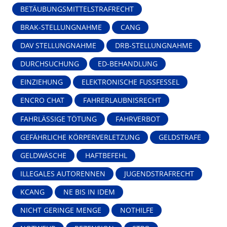
BETÄUBUNGSMITTELSTRAFRECHT
BRAK-STELLUNGNAHME
CANG
DAV STELLUNGNAHME
DRB-STELLUNGNAHME
DURCHSUCHUNG
ED-BEHANDLUNG
EINZIEHUNG
ELEKTRONISCHE FUSSFESSEL
ENCRO CHAT
FAHRERLAUBNISRECHT
FAHRLÄSSIGE TÖTUNG
FAHRVERBOT
GEFÄHRLICHE KÖRPERVERLETZUNG
GELDSTRAFE
GELDWÄSCHE
HAFTBEFEHL
ILLEGALES AUTORENNEN
JUGENDSTRAFRECHT
KCANG
NE BIS IN IDEM
NICHT GERINGE MENGE
NOTHILFE