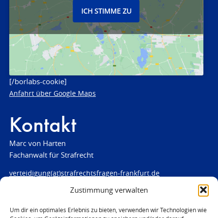
ICH STIMME ZU
[/borlabs-cookie]
Anfahrt über Google Maps
Kontakt
Marc von Harten
Fachanwalt für Strafrecht
verteidigung(at)strafrechtsfragen-frankfurt.de
Zustimmung verwalten
www.strafrechtsfragen-frankfurt.de
Louisenstraße 84
Um dir ein optimales Erlebnis zu bieten, verwenden wir Technologien wie