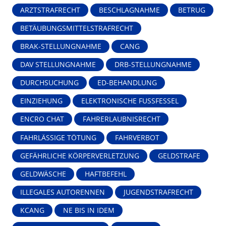
ARZTSTRAFRECHT
BESCHLAGNAHME
BETRUG
BETÄUBUNGSMITTELSTRAFRECHT
BRAK-STELLUNGNAHME
CANG
DAV STELLUNGNAHME
DRB-STELLUNGNAHME
DURCHSUCHUNG
ED-BEHANDLUNG
EINZIEHUNG
ELEKTRONISCHE FUSSFESSEL
ENCRO CHAT
FAHRERLAUBNISRECHT
FAHRLÄSSIGE TÖTUNG
FAHRVERBOT
GEFÄHRLICHE KÖRPERVERLETZUNG
GELDSTRAFE
GELDWÄSCHE
HAFTBEFEHL
ILLEGALES AUTORENNEN
JUGENDSTRAFRECHT
KCANG
NE BIS IN IDEM