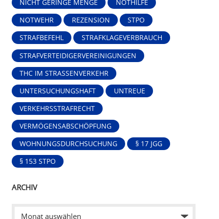
NICHT GERINGE MENGE
NOTHILFE
NOTWEHR
REZENSION
STPO
STRAFBEFEHL
STRAFKLAGEVERBRAUCH
STRAFVERTEIDIGERVEREINIGUNGEN
THC IM STRASSENVERKEHR
UNTERSUCHUNGSHAFT
UNTREUE
VERKEHRSSTRAFRECHT
VERMÖGENSABSCHÖPFUNG
WOHNUNGSDURCHSUCHUNG
§ 17 JGG
§ 153 STPO
ARCHIV