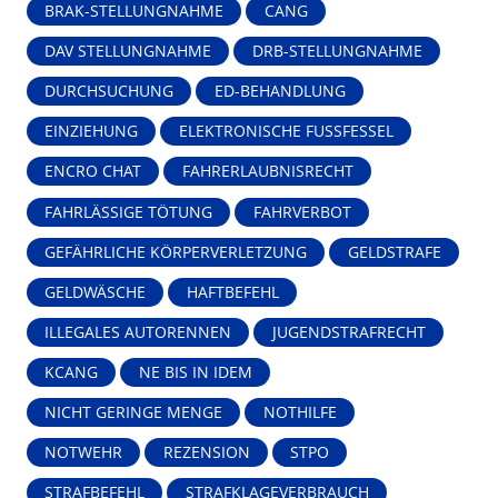
BRAK-STELLUNGNAHME
CANG
DAV STELLUNGNAHME
DRB-STELLUNGNAHME
DURCHSUCHUNG
ED-BEHANDLUNG
EINZIEHUNG
ELEKTRONISCHE FUSSFESSEL
ENCRO CHAT
FAHRERLAUBNISRECHT
FAHRLÄSSIGE TÖTUNG
FAHRVERBOT
GEFÄHRLICHE KÖRPERVERLETZUNG
GELDSTRAFE
GELDWÄSCHE
HAFTBEFEHL
ILLEGALES AUTORENNEN
JUGENDSTRAFRECHT
KCANG
NE BIS IN IDEM
NICHT GERINGE MENGE
NOTHILFE
NOTWEHR
REZENSION
STPO
STRAFBEFEHL
STRAFKLAGEVERBRAUCH