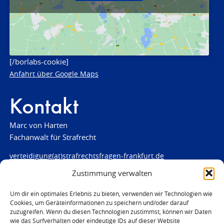
[/borlabs-cookie]
Anfahrt über Google Maps
Kontakt
Marc von Harten
Fachanwalt für Strafrecht
verteidigung(at)strafrechtsfragen-frankfurt.de
Zustimmung verwalten
www.strafrechtsfragen-frankfurt.de
Louisenstraße 84
Um dir ein optimales Erlebnis zu bieten, verwenden wir Technologien wie
Cookies, um Geräteinformationen zu speichern und/oder darauf
61348 Bad Homburg
zuzugreifen. Wenn du diesen Technologien zustimmst, können wir Daten
Telefon:
06172 - 66 28 00
wie das Surfverhalten oder eindeutige IDs auf dieser Website