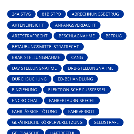
24A STVG
81B STPO
ABRECHNUNGSBETRUG
AKTENEINSICHT
ANFANGSVERDACHT
ARZTSTRAFRECHT
BESCHLAGNAHME
BETRUG
BETÄUBUNGSMITTELSTRAFRECHT
BRAK-STELLUNGNAHME
CANG
DAV STELLUNGNAHME
DRB-STELLUNGNAHME
DURCHSUCHUNG
ED-BEHANDLUNG
EINZIEHUNG
ELEKTRONISCHE FUSSFESSEL
ENCRO CHAT
FAHRERLAUBNISRECHT
FAHRLÄSSIGE TÖTUNG
FAHRVERBOT
GEFÄHRLICHE KÖRPERVERLETZUNG
GELDSTRAFE
GELDWÄSCHE
HAFTBEFEHL