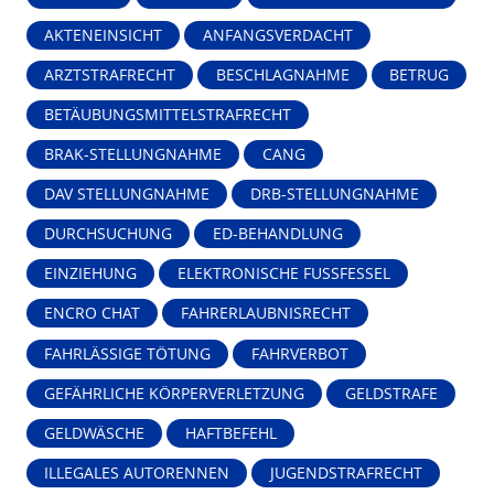
AKTENEINSICHT
ANFANGSVERDACHT
ARZTSTRAFRECHT
BESCHLAGNAHME
BETRUG
BETÄUBUNGSMITTELSTRAFRECHT
BRAK-STELLUNGNAHME
CANG
DAV STELLUNGNAHME
DRB-STELLUNGNAHME
DURCHSUCHUNG
ED-BEHANDLUNG
EINZIEHUNG
ELEKTRONISCHE FUSSFESSEL
ENCRO CHAT
FAHRERLAUBNISRECHT
FAHRLÄSSIGE TÖTUNG
FAHRVERBOT
GEFÄHRLICHE KÖRPERVERLETZUNG
GELDSTRAFE
GELDWÄSCHE
HAFTBEFEHL
ILLEGALES AUTORENNEN
JUGENDSTRAFRECHT