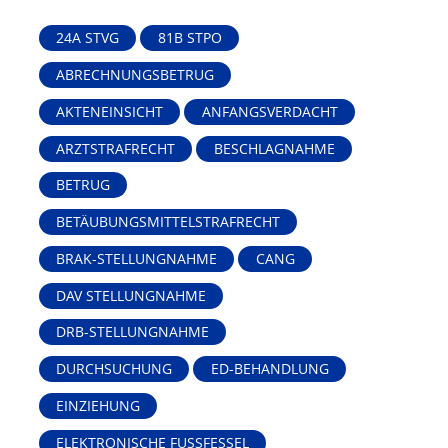
24A STVG
81B STPO
ABRECHNUNGSBETRUG
AKTENEINSICHT
ANFANGSVERDACHT
ARZTSTRAFRECHT
BESCHLAGNAHME
BETRUG
BETÄUBUNGSMITTELSTRAFRECHT
BRAK-STELLUNGNAHME
CANG
DAV STELLUNGNAHME
DRB-STELLUNGNAHME
DURCHSUCHUNG
ED-BEHANDLUNG
EINZIEHUNG
ELEKTRONISCHE FUSSFESSEL