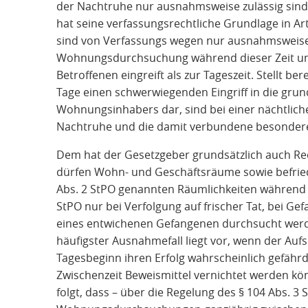
der Nachtruhe nur ausnahmsweise zulässig sind
hat seine verfassungsrechtliche Grundlage in A
sind von Verfassungs wegen nur ausnahmsweise z
Wohnungsdurchsuchung während dieser Zeit ungl
Betroffenen eingreift als zur Tageszeit. Stellt 
Tage einen schwerwiegenden Eingriff in die gru
Wohnungsinhabers dar, sind bei einer nächtlic
Nachtruhe und die damit verbundene besondere 
Dem hat der Gesetzgeber grundsätzlich auch Re
dürfen Wohn- und Geschäftsräume sowie befried
Abs. 2 StPO genannten Räumlichkeiten während d
StPO nur bei Verfolgung auf frischer Tat, bei Ge
eines entwichenen Gefangenen durchsucht werden
häufigster Ausnahmefall liegt vor, wenn der Au
Tagesbeginn ihren Erfolg wahrscheinlich gefährde
Zwischenzeit Beweismittel vernichtet werden kön
folgt, dass – über die Regelung des § 104 Abs. 3 