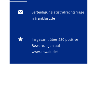
verteidigung(at)strafrechtsfrage
n-frankfurt.de
Insgesamt über 230 positive
Bewertungen auf
www.anwalt.de
!