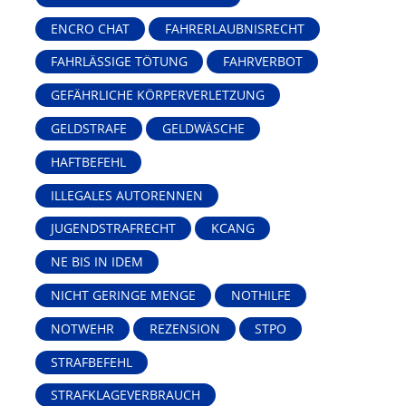
ENCRO CHAT
FAHRERLAUBNISRECHT
FAHRLÄSSIGE TÖTUNG
FAHRVERBOT
GEFÄHRLICHE KÖRPERVERLETZUNG
GELDSTRAFE
GELDWÄSCHE
HAFTBEFEHL
ILLEGALES AUTORENNEN
JUGENDSTRAFRECHT
KCANG
NE BIS IN IDEM
NICHT GERINGE MENGE
NOTHILFE
NOTWEHR
REZENSION
STPO
STRAFBEFEHL
STRAFKLAGEVERBRAUCH