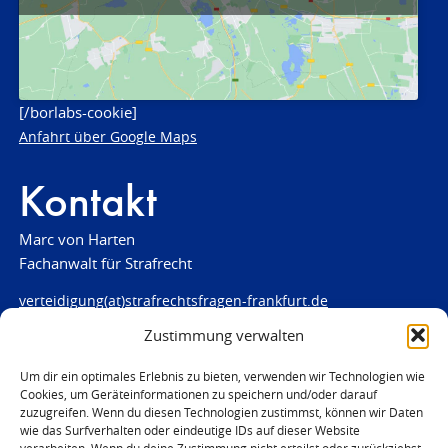
[/borlabs-cookie]
Anfahrt über Google Maps
Kontakt
Marc von Harten
Fachanwalt für Strafrecht
verteidigung(at)strafrechtsfragen-frankfurt.de
Zustimmung verwalten
www.strafrechtsfragen-frankfurt.de
Louisenstraße 84
Um dir ein optimales Erlebnis zu bieten, verwenden wir Technologien wie
Cookies, um Geräteinformationen zu speichern und/oder darauf
61348 Bad Homburg
zuzugreifen. Wenn du diesen Technologien zustimmst, können wir Daten
Telefon:
06172 - 66 28 00
wie das Surfverhalten oder eindeutige IDs auf dieser Website