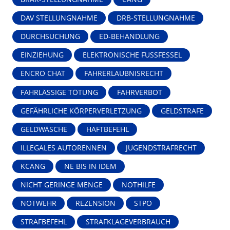
DAV STELLUNGNAHME
DRB-STELLUNGNAHME
DURCHSUCHUNG
ED-BEHANDLUNG
EINZIEHUNG
ELEKTRONISCHE FUSSFESSEL
ENCRO CHAT
FAHRERLAUBNISRECHT
FAHRLÄSSIGE TÖTUNG
FAHRVERBOT
GEFÄHRLICHE KÖRPERVERLETZUNG
GELDSTRAFE
GELDWÄSCHE
HAFTBEFEHL
ILLEGALES AUTORENNEN
JUGENDSTRAFRECHT
KCANG
NE BIS IN IDEM
NICHT GERINGE MENGE
NOTHILFE
NOTWEHR
REZENSION
STPO
STRAFBEFEHL
STRAFKLAGEVERBRAUCH