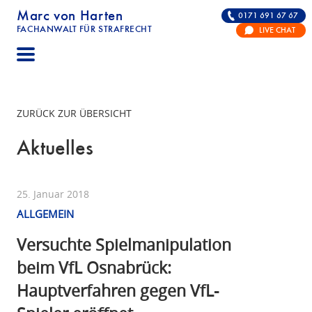
Marc von Harten
0171 691 67 67
FACHANWALT FÜR STRAFRECHT
LIVE CHAT
STRAFRECHT | RECHTSANWALT FÜR DIE VERTE
ZURÜCK ZUR ÜBERSICHT
Aktuelles
25. Januar 2018
ALLGEMEIN
Versuchte Spielmanipulation
beim VfL Osnabrück:
Hauptverfahren gegen VfL-