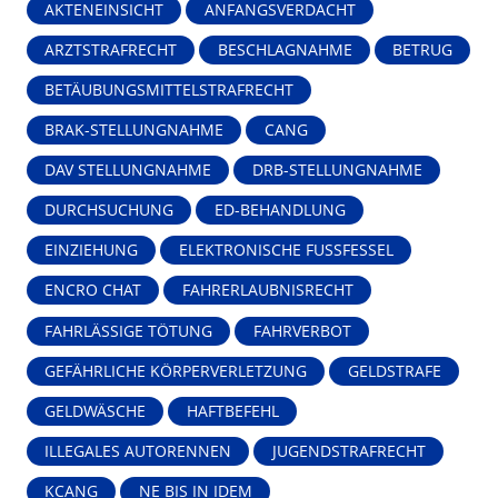
AKTENEINSICHT
ANFANGSVERDACHT
ARZTSTRAFRECHT
BESCHLAGNAHME
BETRUG
BETÄUBUNGSMITTELSTRAFRECHT
BRAK-STELLUNGNAHME
CANG
DAV STELLUNGNAHME
DRB-STELLUNGNAHME
DURCHSUCHUNG
ED-BEHANDLUNG
EINZIEHUNG
ELEKTRONISCHE FUSSFESSEL
ENCRO CHAT
FAHRERLAUBNISRECHT
FAHRLÄSSIGE TÖTUNG
FAHRVERBOT
GEFÄHRLICHE KÖRPERVERLETZUNG
GELDSTRAFE
GELDWÄSCHE
HAFTBEFEHL
ILLEGALES AUTORENNEN
JUGENDSTRAFRECHT
KCANG
NE BIS IN IDEM