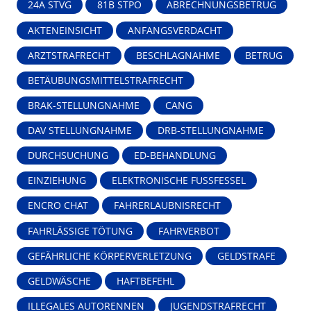
24A STVG
81B STPO
ABRECHNUNGSBETRUG
AKTENEINSICHT
ANFANGSVERDACHT
ARZTSTRAFRECHT
BESCHLAGNAHME
BETRUG
BETÄUBUNGSMITTELSTRAFRECHT
BRAK-STELLUNGNAHME
CANG
DAV STELLUNGNAHME
DRB-STELLUNGNAHME
DURCHSUCHUNG
ED-BEHANDLUNG
EINZIEHUNG
ELEKTRONISCHE FUSSFESSEL
ENCRO CHAT
FAHRERLAUBNISRECHT
FAHRLÄSSIGE TÖTUNG
FAHRVERBOT
GEFÄHRLICHE KÖRPERVERLETZUNG
GELDSTRAFE
GELDWÄSCHE
HAFTBEFEHL
ILLEGALES AUTORENNEN
JUGENDSTRAFRECHT