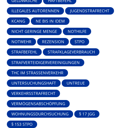
GELDWÄSCHE
HAFTBEFEHL
ILLEGALES AUTORENNEN
JUGENDSTRAFRECHT
KCANG
NE BIS IN IDEM
NICHT GERINGE MENGE
NOTHILFE
NOTWEHR
REZENSION
STPO
STRAFBEFEHL
STRAFKLAGEVERBRAUCH
STRAFVERTEIDIGERVEREINIGUNGEN
THC IM STRASSENVERKEHR
UNTERSUCHUNGSHAFT
UNTREUE
VERKEHRSSTRAFRECHT
VERMÖGENSABSCHÖPFUNG
WOHNUNGSDURCHSUCHUNG
§ 17 JGG
§ 153 STPO