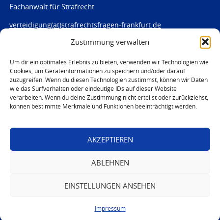
Fachanwalt für Strafrecht
verteidigung(at)strafrechtsfragen-frankfurt.de
Zustimmung verwalten
www.strafrechtsfragen-frankfurt.de
Louisenstraße 84
Um dir ein optimales Erlebnis zu bieten, verwenden wir Technologien wie
Cookies, um Geräteinformationen zu speichern und/oder darauf
61348 Bad Homburg
zuzugreifen. Wenn du diesen Technologien zustimmst, können wir Daten
Telefon:
06172 - 66 28 00
wie das Surfverhalten oder eindeutige IDs auf dieser Website
Telefax: 06172 - 66 28 01
verarbeiten. Wenn du deine Zustimmung nicht erteilst oder zurückziehst,
können bestimmte Merkmale und Funktionen beeinträchtigt werden.
In Notfällen
0171 - 691 67 67
AKZEPTIEREN
© 2026 Marc von Harten
ABLEHNEN
EINSTELLUNGEN ANSEHEN
Impressum