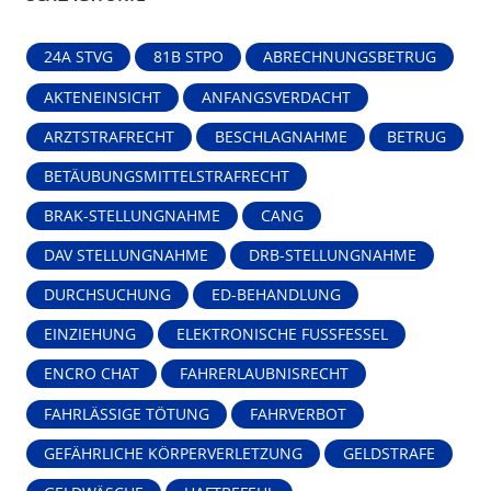
24A STVG
81B STPO
ABRECHNUNGSBETRUG
AKTENEINSICHT
ANFANGSVERDACHT
ARZTSTRAFRECHT
BESCHLAGNAHME
BETRUG
BETÄUBUNGSMITTELSTRAFRECHT
BRAK-STELLUNGNAHME
CANG
DAV STELLUNGNAHME
DRB-STELLUNGNAHME
DURCHSUCHUNG
ED-BEHANDLUNG
EINZIEHUNG
ELEKTRONISCHE FUSSFESSEL
ENCRO CHAT
FAHRERLAUBNISRECHT
FAHRLÄSSIGE TÖTUNG
FAHRVERBOT
GEFÄHRLICHE KÖRPERVERLETZUNG
GELDSTRAFE