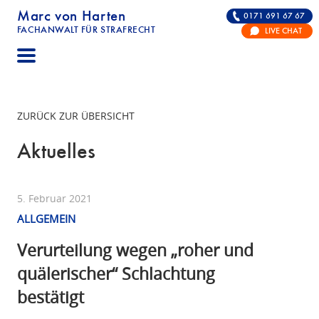
Marc von Harten
0171 691 67 67
FACHANWALT FÜR STRAFRECHT
LIVE CHAT
STRAFRECHT | RECHTSANWALT FÜR DIE VERTE
ZURÜCK ZUR ÜBERSICHT
Aktuelles
5. Februar 2021
ALLGEMEIN
Verurteilung wegen „roher und
quälerischer“ Schlachtung
bestätigt