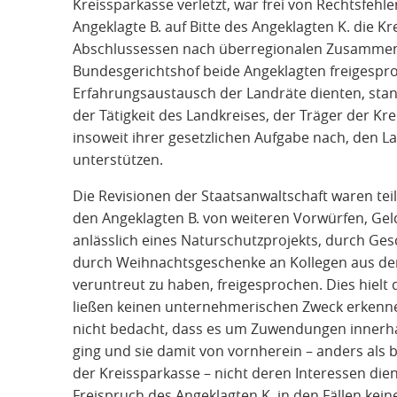
Kreissparkasse verletzt, war frei von Rechtsfehler
Angeklagte B. auf Bitte des Angeklagten K. die Kr
Abschlussessen nach überregionalen Zusammenkü
Bundesgerichtshof beide Angeklagten freigesp
Erfahrungsaustausch der Landräte dienten, st
der Tätigkeit des Landkreises, der Träger der Kr
insoweit ihrer gesetzlichen Aufgabe nach, den La
unterstützen.
Die Revisionen der Staatsanwaltschaft waren teil
den Angeklagten B. von weiteren Vorwürfen, Gel
anlässlich eines Naturschutzprojekts, durch Ges
durch Weihnachtsgeschenke an Kollegen aus d
veruntreut zu haben, freigesprochen. Dies hielt
ließen keinen unternehmerischen Zweck erkenne
nicht bedacht, dass es um Zuwendungen innerha
ging und sie damit von vornherein – anders als
der Kreissparkasse – nicht deren Interessen die
Freispruch des Angeklagten K. in den Fällen kein