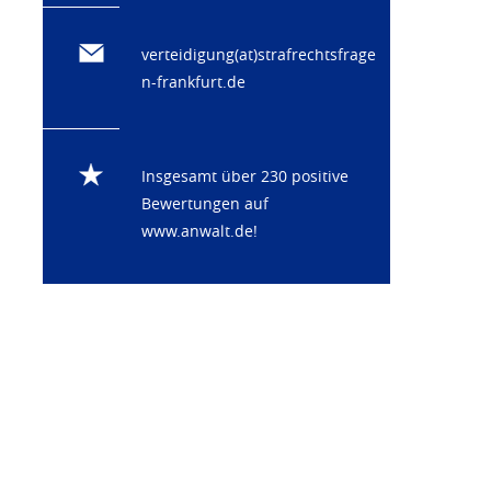
verteidigung(at)strafrechtsfrage
n-frankfurt.de
Insgesamt über 230 positive
Bewertungen auf
www.anwalt.de
!