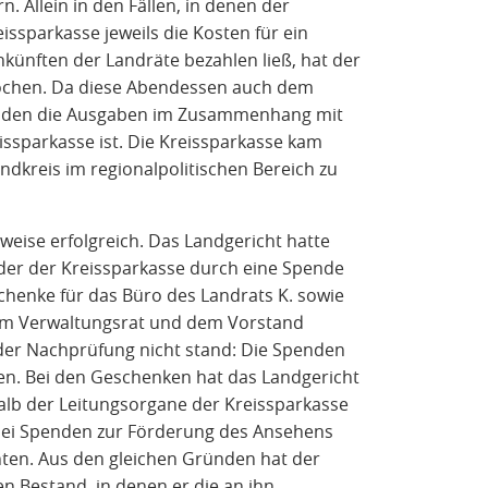
n. Allein in den Fällen, in denen der
eissparkasse jeweils die Kosten für ein
nften der Landräte bezahlen ließ, hat der
rochen. Da diese Abendessen auch dem
anden die Ausgaben im Zusammenhang mit
eissparkasse ist. Die Kreissparkasse kam
ndkreis im regionalpolitischen Bereich zu
weise erfolgreich. Das Landgericht hatte
der der Kreissparkasse durch eine Spende
chenke für das Büro des Landrats K. sowie
em Verwaltungsrat und dem Vorstand
 der Nachprüfung nicht stand: Die Spenden
n. Bei den Geschenken hat das Landgericht
lb der Leitungsorgane der Kreissparkasse
 bei Spenden zur Förderung des Ansehens
nten. Aus den gleichen Gründen hat der
en Bestand, in denen er die an ihn