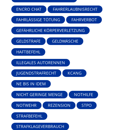
ENCRO CHAT
FAHRERLAUBNISRECHT
FAHRLÄSSIGE TÖTUNG
FAHRVERBOT
GEFÄHRLICHE KÖRPERVERLETZUNG
GELDSTRAFE
GELDWÄSCHE
HAFTBEFEHL
ILLEGALES AUTORENNEN
JUGENDSTRAFRECHT
KCANG
NE BIS IN IDEM
NICHT GERINGE MENGE
NOTHILFE
NOTWEHR
REZENSION
STPO
STRAFBEFEHL
STRAFKLAGEVERBRAUCH