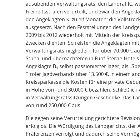
ausübenden Verwaltungsrats, den Landrat K., we
Freiheitsstrafen verurteilt, und zwar den Angek
den Angeklagten K. zu elf Monaten; die Vollstre
ausgesetzt. Nach den Feststellungen des Landger
2009 bis 2012 wiederholt mit Mitteln der Kreissp
Zwecken dienten. So reisten die Angeklagten mi
Verwaltungsratsmitgliedern für über 70.000 € a
Stubai und übernachteten in Fünf-Sterne-Hotels.
Angeklagte B., selbst passionierter Jäger, als „
Tiroler Jagdverbands über 13.500 €. In einem ande
Kreissparkasse die Kosten für eine private Gebu
in Höhe von rund 30.000 € bezahlen. Schließlich v
in Verwaltungsratssitzungen Geschenke. Das L
von rund 250.000 € aus.
Die gegen seine Verurteilung gerichtete Revisio
erfolglos. Die Würdigung des Landgerichts, der 
Präferenzen verfolgt und dadurch seine Vermög