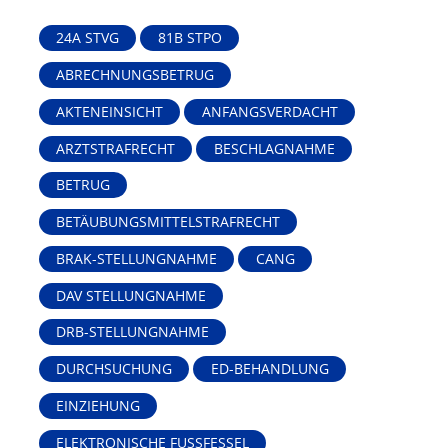
24A STVG
81B STPO
ABRECHNUNGSBETRUG
AKTENEINSICHT
ANFANGSVERDACHT
ARZTSTRAFRECHT
BESCHLAGNAHME
BETRUG
BETÄUBUNGSMITTELSTRAFRECHT
BRAK-STELLUNGNAHME
CANG
DAV STELLUNGNAHME
DRB-STELLUNGNAHME
DURCHSUCHUNG
ED-BEHANDLUNG
EINZIEHUNG
ELEKTRONISCHE FUSSFESSEL