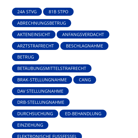
24A STVG
81B STPO
ABRECHNUNGSBETRUG
AKTENEINSICHT
ANFANGSVERDACHT
ARZTSTRAFRECHT
BESCHLAGNAHME
BETRUG
BETÄUBUNGSMITTELSTRAFRECHT
BRAK-STELLUNGNAHME
CANG
DAV STELLUNGNAHME
DRB-STELLUNGNAHME
DURCHSUCHUNG
ED-BEHANDLUNG
EINZIEHUNG
ELEKTRONISCHE FUSSFESSEL