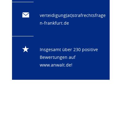
verteidigung(at)strafrechtsfrage
n-frankfurt.de
Insgesamt über 230 positive
Bewertungen auf
www.anwalt.de
!