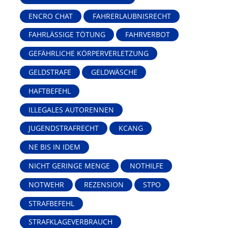
ENCRO CHAT
FAHRERLAUBNISRECHT
FAHRLÄSSIGE TÖTUNG
FAHRVERBOT
GEFÄHRLICHE KÖRPERVERLETZUNG
GELDSTRAFE
GELDWÄSCHE
HAFTBEFEHL
ILLEGALES AUTORENNEN
JUGENDSTRAFRECHT
KCANG
NE BIS IN IDEM
NICHT GERINGE MENGE
NOTHILFE
NOTWEHR
REZENSION
STPO
STRAFBEFEHL
STRAFKLAGEVERBRAUCH