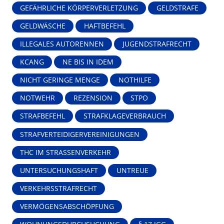
GEFÄHRLICHE KÖRPERVERLETZUNG
GELDSTRAFE
GELDWÄSCHE
HAFTBEFEHL
ILLEGALES AUTORENNEN
JUGENDSTRAFRECHT
KCANG
NE BIS IN IDEM
NICHT GERINGE MENGE
NOTHILFE
NOTWEHR
REZENSION
STPO
STRAFBEFEHL
STRAFKLAGEVERBRAUCH
STRAFVERTEIDIGERVEREINIGUNGEN
THC IM STRASSENVERKEHR
UNTERSUCHUNGSHAFT
UNTREUE
VERKEHRSSTRAFRECHT
VERMÖGENSABSCHÖPFUNG