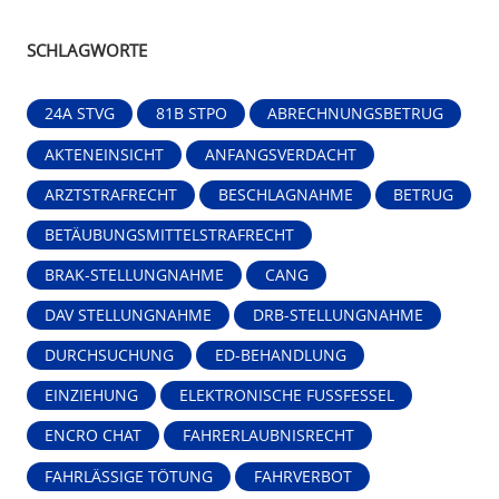
SCHLAGWORTE
24A STVG
81B STPO
ABRECHNUNGSBETRUG
AKTENEINSICHT
ANFANGSVERDACHT
ARZTSTRAFRECHT
BESCHLAGNAHME
BETRUG
BETÄUBUNGSMITTELSTRAFRECHT
BRAK-STELLUNGNAHME
CANG
DAV STELLUNGNAHME
DRB-STELLUNGNAHME
DURCHSUCHUNG
ED-BEHANDLUNG
EINZIEHUNG
ELEKTRONISCHE FUSSFESSEL
ENCRO CHAT
FAHRERLAUBNISRECHT
FAHRLÄSSIGE TÖTUNG
FAHRVERBOT