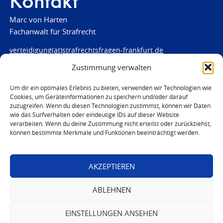
Kontakt
Marc von Harten
Fachanwalt für Strafrecht
verteidigung(at)strafrechtsfragen-frankfurt.de
Zustimmung verwalten
www.strafrechtsfragen-frankfurt.de
Louisenstraße 84
Um dir ein optimales Erlebnis zu bieten, verwenden wir Technologien wie
Cookies, um Geräteinformationen zu speichern und/oder darauf
61348 Bad Homburg
zuzugreifen. Wenn du diesen Technologien zustimmst, können wir Daten
Telefon:
06172 - 66 28 00
wie das Surfverhalten oder eindeutige IDs auf dieser Website
Telefax: 06172 - 66 28 01
verarbeiten. Wenn du deine Zustimmung nicht erteilst oder zurückziehst,
können bestimmte Merkmale und Funktionen beeinträchtigt werden.
In Notfällen
0171 - 691 67 67
AKZEPTIEREN
© 2026 Marc von Harten
ABLEHNEN
EINSTELLUNGEN ANSEHEN