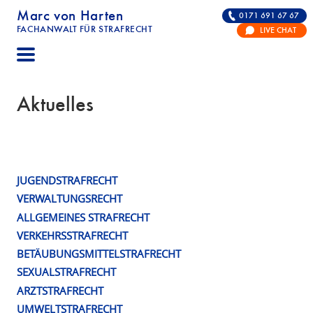
Marc von Harten
0171 691 67 67
FACHANWALT FÜR STRAFRECHT
LIVE CHAT
STRAFRECHT | RECHTSANWALT FÜR DIE VERTE
Aktuelles
JUGENDSTRAFRECHT
Schlagwort:
VERWALTUNGSRECHT
§
ALLGEMEINES STRAFRECHT
56
VERKEHRSSTRAFRECHT
BETÄUBUNGSMITTELSTRAFRECHT
StGB
SEXUALSTRAFRECHT
ARZTSTRAFRECHT
UMWELTSTRAFRECHT