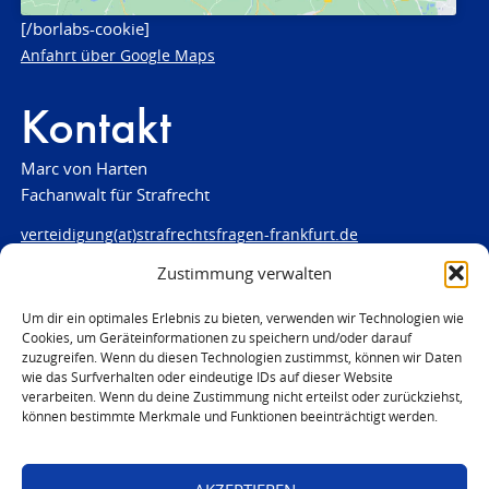
[/borlabs-cookie]
Anfahrt über Google Maps
Kontakt
Marc von Harten
Fachanwalt für Strafrecht
verteidigung(at)strafrechtsfragen-frankfurt.de
Zustimmung verwalten
www.strafrechtsfragen-frankfurt.de
Louisenstraße 84
Um dir ein optimales Erlebnis zu bieten, verwenden wir Technologien wie
Cookies, um Geräteinformationen zu speichern und/oder darauf
61348 Bad Homburg
zuzugreifen. Wenn du diesen Technologien zustimmst, können wir Daten
Telefon:
06172 - 66 28 00
wie das Surfverhalten oder eindeutige IDs auf dieser Website
Telefax: 06172 - 66 28 01
verarbeiten. Wenn du deine Zustimmung nicht erteilst oder zurückziehst,
können bestimmte Merkmale und Funktionen beeinträchtigt werden.
In Notfällen
0171 - 691 67 67