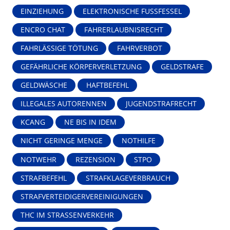
EINZIEHUNG
ELEKTRONISCHE FUSSFESSEL
ENCRO CHAT
FAHRERLAUBNISRECHT
FAHRLÄSSIGE TÖTUNG
FAHRVERBOT
GEFÄHRLICHE KÖRPERVERLETZUNG
GELDSTRAFE
GELDWÄSCHE
HAFTBEFEHL
ILLEGALES AUTORENNEN
JUGENDSTRAFRECHT
KCANG
NE BIS IN IDEM
NICHT GERINGE MENGE
NOTHILFE
NOTWEHR
REZENSION
STPO
STRAFBEFEHL
STRAFKLAGEVERBRAUCH
STRAFVERTEIDIGERVEREINIGUNGEN
THC IM STRASSENVERKEHR