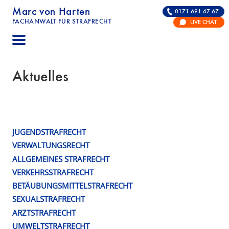
Marc von Harten
0171 691 67 67
FACHANWALT FÜR STRAFRECHT
LIVE CHAT
STRAFRECHT | RECHTSANWALT FÜR DIE VERTE
Aktuelles
JUGENDSTRAFRECHT
Publikations
VERWALTUNGSRECHT
Schlagwort:
ALLGEMEINES STRAFRECHT
Allgemeines
VERKEHRSSTRAFRECHT
BETÄUBUNGSMITTELSTRAFRECHT
Strafrecht
SEXUALSTRAFRECHT
ARZTSTRAFRECHT
UMWELTSTRAFRECHT