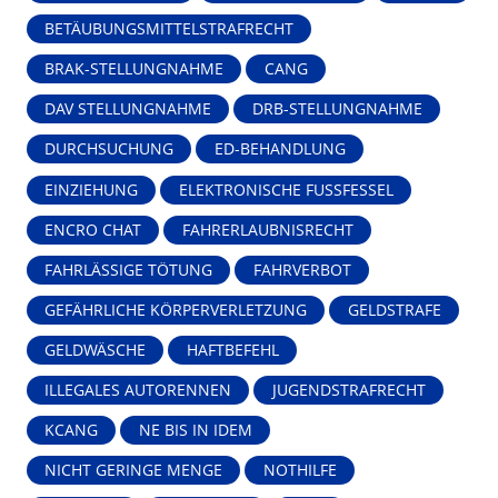
BETÄUBUNGSMITTELSTRAFRECHT
BRAK-STELLUNGNAHME
CANG
DAV STELLUNGNAHME
DRB-STELLUNGNAHME
DURCHSUCHUNG
ED-BEHANDLUNG
EINZIEHUNG
ELEKTRONISCHE FUSSFESSEL
ENCRO CHAT
FAHRERLAUBNISRECHT
FAHRLÄSSIGE TÖTUNG
FAHRVERBOT
GEFÄHRLICHE KÖRPERVERLETZUNG
GELDSTRAFE
GELDWÄSCHE
HAFTBEFEHL
ILLEGALES AUTORENNEN
JUGENDSTRAFRECHT
KCANG
NE BIS IN IDEM
NICHT GERINGE MENGE
NOTHILFE