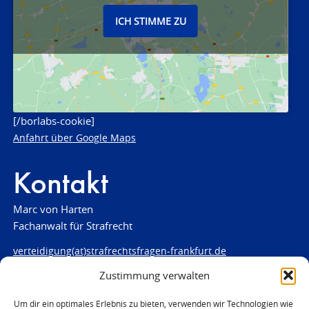
ICH STIMME ZU
[/borlabs-cookie]
Anfahrt über Google Maps
Kontakt
Marc von Harten
Fachanwalt für Strafrecht
verteidigung(at)strafrechtsfragen-frankfurt.de
Zustimmung verwalten
www.strafrechtsfragen-frankfurt.de
Louisenstraße 84
Um dir ein optimales Erlebnis zu bieten, verwenden wir Technologien wie