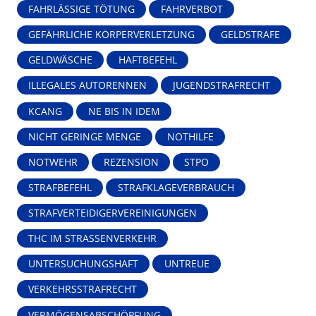
FAHRLÄSSIGE TÖTUNG
FAHRVERBOT
GEFÄHRLICHE KÖRPERVERLETZUNG
GELDSTRAFE
GELDWÄSCHE
HAFTBEFEHL
ILLEGALES AUTORENNEN
JUGENDSTRAFRECHT
KCANG
NE BIS IN IDEM
NICHT GERINGE MENGE
NOTHILFE
NOTWEHR
REZENSION
STPO
STRAFBEFEHL
STRAFKLAGEVERBRAUCH
STRAFVERTEIDIGERVEREINIGUNGEN
THC IM STRASSENVERKEHR
UNTERSUCHUNGSHAFT
UNTREUE
VERKEHRSSTRAFRECHT
VERMÖGENSABSCHÖPFUNG