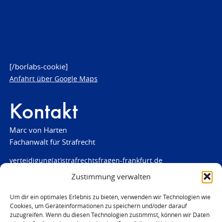
[/borlabs-cookie]
Anfahrt über Google Maps
Kontakt
Marc von Harten
Fachanwalt für Strafrecht
verteidigung(at)strafrechtsfragen-frankfurt.de
Zustimmung verwalten
www.strafrechtsfragen-frankfurt.de
Louisenstraße 84
Um dir ein optimales Erlebnis zu bieten, verwenden wir Technologien wie
Cookies, um Geräteinformationen zu speichern und/oder darauf
61348 Bad Homburg
zuzugreifen. Wenn du diesen Technologien zustimmst, können wir Daten
Telefon:
06172 - 66 28 00