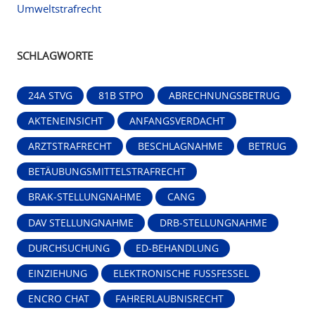
Umweltstrafrecht
SCHLAGWORTE
24A STVG
81B STPO
ABRECHNUNGSBETRUG
AKTENEINSICHT
ANFANGSVERDACHT
ARZTSTRAFRECHT
BESCHLAGNAHME
BETRUG
BETÄUBUNGSMITTELSTRAFRECHT
BRAK-STELLUNGNAHME
CANG
DAV STELLUNGNAHME
DRB-STELLUNGNAHME
DURCHSUCHUNG
ED-BEHANDLUNG
EINZIEHUNG
ELEKTRONISCHE FUSSFESSEL
ENCRO CHAT
FAHRERLAUBNISRECHT