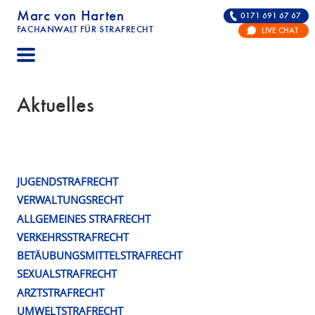
Marc von Harten
0171 691 67 67
FACHANWALT FÜR STRAFRECHT
LIVE CHAT
STRAFRECHT | RECHTSANWALT FÜR DIE VERTE
Aktuelles
JUGENDSTRAFRECHT
Publikations
VERWALTUNGSRECHT
Schlagwort:
ALLGEMEINES STRAFRECHT
Arzneimittelstrafrecht
VERKEHRSSTRAFRECHT
BETÄUBUNGSMITTELSTRAFRECHT
SEXUALSTRAFRECHT
ARZTSTRAFRECHT
UMWELTSTRAFRECHT