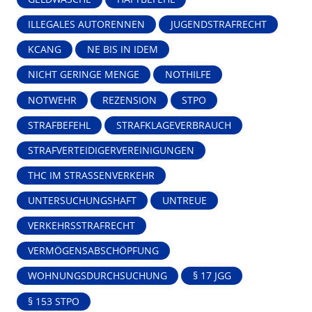
ILLEGALES AUTORENNEN
JUGENDSTRAFRECHT
KCANG
NE BIS IN IDEM
NICHT GERINGE MENGE
NOTHILFE
NOTWEHR
REZENSION
STPO
STRAFBEFEHL
STRAFKLAGEVERBRAUCH
STRAFVERTEIDIGERVEREINIGUNGEN
THC IM STRASSENVERKEHR
UNTERSUCHUNGSHAFT
UNTREUE
VERKEHRSSTRAFRECHT
VERMÖGENSABSCHÖPFUNG
WOHNUNGSDURCHSUCHUNG
§ 17 JGG
§ 153 STPO