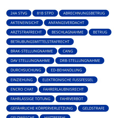
24A STVG
81B STPO
ABRECHNUNGSBETRUG
AKTENEINSICHT
ANFANGSVERDACHT
ARZTSTRAFRECHT
BESCHLAGNAHME
BETRUG
BETÄUBUNGSMITTELSTRAFRECHT
BRAK-STELLUNGNAHME
CANG
DAV STELLUNGNAHME
DRB-STELLUNGNAHME
DURCHSUCHUNG
ED-BEHANDLUNG
EINZIEHUNG
ELEKTRONISCHE FUSSFESSEL
ENCRO CHAT
FAHRERLAUBNISRECHT
FAHRLÄSSIGE TÖTUNG
FAHRVERBOT
GEFÄHRLICHE KÖRPERVERLETZUNG
GELDSTRAFE
GELDWÄSCHE
HAFTBEFEHL