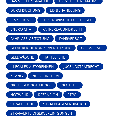
DAV STELLUNGNAHME
DRB-STELLUNGNAHME
DURCHSUCHUNG
ED-BEHANDLUNG
EINZIEHUNG
ELEKTRONISCHE FUSSFESSEL
ENCRO CHAT
FAHRERLAUBNISRECHT
FAHRLÄSSIGE TÖTUNG
FAHRVERBOT
GEFÄHRLICHE KÖRPERVERLETZUNG
GELDSTRAFE
GELDWÄSCHE
HAFTBEFEHL
ILLEGALES AUTORENNEN
JUGENDSTRAFRECHT
KCANG
NE BIS IN IDEM
NICHT GERINGE MENGE
NOTHILFE
NOTWEHR
REZENSION
STPO
STRAFBEFEHL
STRAFKLAGEVERBRAUCH
STRAFVERTEIDIGERVEREINIGUNGEN