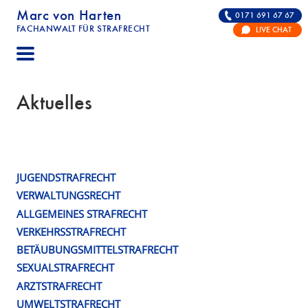
Marc von Harten
0171 691 67 67
FACHANWALT FÜR STRAFRECHT
LIVE CHAT
STRAFRECHT | RECHTSANWALT FÜR DIE VERTE
Aktuelles
JUGENDSTRAFRECHT
Schlagwort:
VERWALTUNGSRECHT
Pflichtverteidiger
ALLGEMEINES STRAFRECHT
VERKEHRSSTRAFRECHT
BETÄUBUNGSMITTELSTRAFRECHT
SEXUALSTRAFRECHT
ARZTSTRAFRECHT
UMWELTSTRAFRECHT