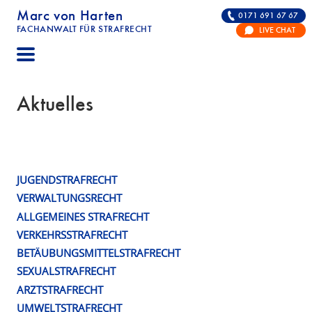
Marc von Harten
0171 691 67 67
FACHANWALT FÜR STRAFRECHT
LIVE CHAT
STRAFRECHT | RECHTSANWALT FÜR DIE VERTE
Aktuelles
JUGENDSTRAFRECHT
Schlagwort:
VERWALTUNGSRECHT
Tages
ALLGEMEINES STRAFRECHT
VERKEHRSSTRAFRECHT
BETÄUBUNGSMITTELSTRAFRECHT
SEXUALSTRAFRECHT
ARZTSTRAFRECHT
UMWELTSTRAFRECHT