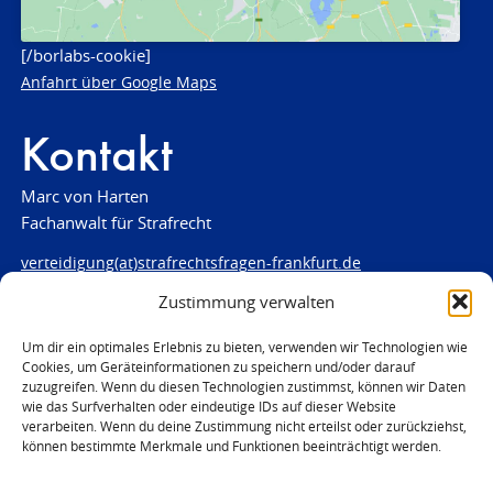
[/borlabs-cookie]
Anfahrt über Google Maps
Kontakt
Marc von Harten
Fachanwalt für Strafrecht
verteidigung(at)strafrechtsfragen-frankfurt.de
Zustimmung verwalten
www.strafrechtsfragen-frankfurt.de
Louisenstraße 84
Um dir ein optimales Erlebnis zu bieten, verwenden wir Technologien wie
Cookies, um Geräteinformationen zu speichern und/oder darauf
61348 Bad Homburg
zuzugreifen. Wenn du diesen Technologien zustimmst, können wir Daten
Telefon:
06172 - 66 28 00
wie das Surfverhalten oder eindeutige IDs auf dieser Website
Telefax: 06172 - 66 28 01
verarbeiten. Wenn du deine Zustimmung nicht erteilst oder zurückziehst,
können bestimmte Merkmale und Funktionen beeinträchtigt werden.
In Notfällen