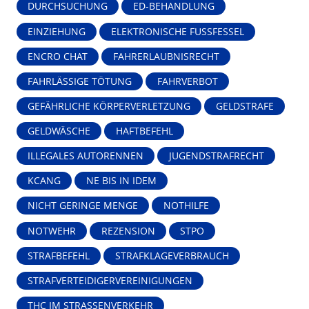
DURCHSUCHUNG
ED-BEHANDLUNG
EINZIEHUNG
ELEKTRONISCHE FUSSFESSEL
ENCRO CHAT
FAHRERLAUBNISRECHT
FAHRLÄSSIGE TÖTUNG
FAHRVERBOT
GEFÄHRLICHE KÖRPERVERLETZUNG
GELDSTRAFE
GELDWÄSCHE
HAFTBEFEHL
ILLEGALES AUTORENNEN
JUGENDSTRAFRECHT
KCANG
NE BIS IN IDEM
NICHT GERINGE MENGE
NOTHILFE
NOTWEHR
REZENSION
STPO
STRAFBEFEHL
STRAFKLAGEVERBRAUCH
STRAFVERTEIDIGERVEREINIGUNGEN
THC IM STRASSENVERKEHR